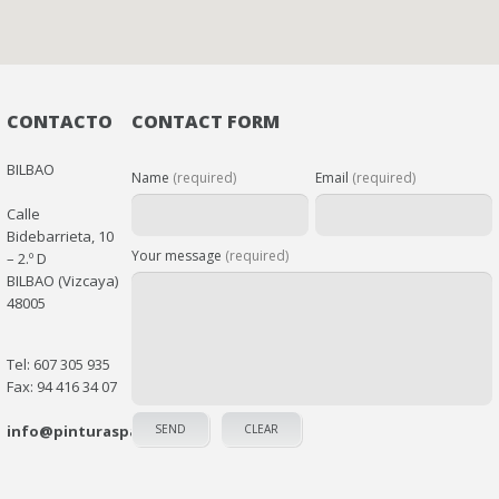
CONTACTO
CONTACT FORM
BILBAO
Name
(required)
Email
(required)
Calle
Bidebarrieta, 10
Your message
(required)
– 2.º D
BILBAO (Vizcaya)
48005
Tel: 607 305 935
Fax: 94 416 34 07
info@pinturaspaint.com